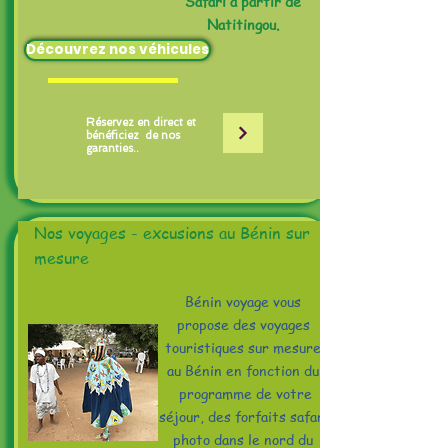
Safari à partir de
Natitingou.
Découvrez nos véhicules
Réservez en direct et
bénéficiez de nos
garanties..
Nos voyages - excusions au Bénin sur
mesure
Bénin voyage vous
propose des voyages
touristiques sur mesure
au Bénin en fonction du
programme de votre
séjour, des forfaits safari
photo dans le nord du