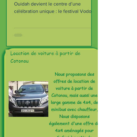
Ouidah devient le centre d’une
célébration unique : le festival Vodou,
désormais appelé Vodun Days. Cet
événement, organisé autour de la Fête
nationale du Vodou le 10 janvier, attire
des milliers de visiteurs venus
découvrir l’une des traditions
Location de voiture à partir de
spirituelles les plus anciennes et
Cotonou
vivantes d’Afrique de l’Ouest.
​Nous proposons des
offres de location de
voiture à partir de
Cotonou, mais aussi une
large gamme de 4x4, de
minibus avec chauffeur.
Nous disposons
également d'une offre de
4x4 aménagés pour