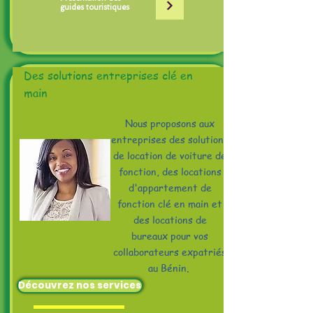
guides touristiques
Des solutions entreprises clé en
main
Nous proposons aux
entreprises des solutions
de location de voiture de
fonction, des locations
d'appartement de
fonction clé en main et
des locations de
bureaux pour vos
collaborateurs expatriés
au Bénin.
Découvrez nos services