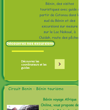
Bénin, des visites
touristiques avec guide à
partir de Cotonou dans le
sud du Bénin et des
excursions sur mesure
sur le Lac Nokoué, à
Ouidah, route des pêches.
Découvrez nos excursions
Découvrez les
coordinateurs et les
guides
Circuit Benin - Bénin tourisme
​Bénin voyage Afrique
Online, vous propose de