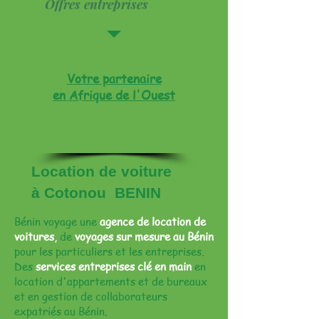
Offres entreprises
Votre partenaire
en Afrique de l'Ouest
Location de voiture
à Cotonou BENIN
Bénin voyage une
agence de location de
voitures
,
de
voyages sur mesure au Bénin
pour les particuliers et les entreprises.
Des
services entreprises clé en main
en
location d'appartements et de bureaux
et en gestion de collaborateurs
expatriés au Bénin.