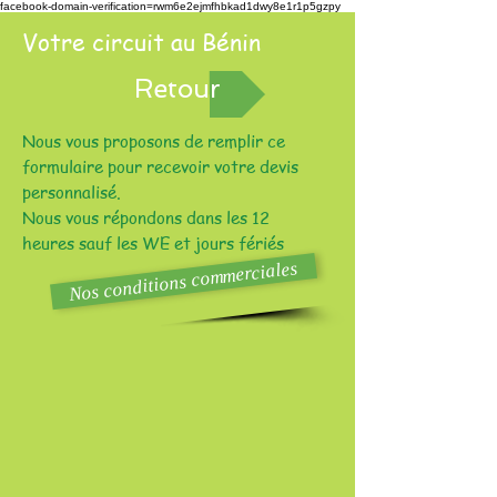
facebook-domain-verification=rwm6e2ejmfhbkad1dwy8e1r1p5gzpy
Votre circuit au Bénin
Retour
Nous vous proposons de remplir ce
formulaire pour recevoir votre devis
personnalisé.
Nous vous répondons dans les 12
heures sauf les WE et jours fériés
Nos conditions commerciales