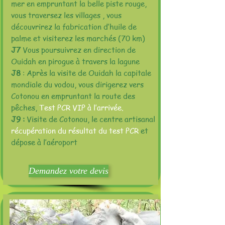
mer en empruntant la belle piste rouge,
vous traversez les villages , vous
découvrirez la fabrication d’huile de
palme et visiterez les marchés (70 km)
J7
Vous poursuivrez en direction de
Ouidah en pirogue à travers la lagune
J8
: Après la visite de Ouidah la capitale
mondiale du vodou, vous dirigerez vers
Cotonou en empruntant la route des
pêches,
Test PCR VIP à l’arrivée.
J9 :
Visite de Cotonou, le centre artisanal
récupération du résultat du test PCR
et
dépose à l’aéroport
Demandez votre devis