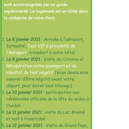
sont accompagnées par un guide
expérimenté. Le logement est en hôtel dans
la catégorie de votre choix.
Le 8 janvier 2021
: Arrivée à l’aéroport,
formalité,
Test VIP à proximité de
l’Aéroport
, transfert à votre hôtel
Le 9 janvier 2021
: Visite de Cotonou et
Récupération votre passeport et du
résultat du test négatif
(Vous devez vous
assurer d’être négatif avant votre
départ, pour éviter tout blocage)
Le 10 janvier 2021
: participation aux
cérémonies officiels de la fête du vodou à
Ouidah
Le 11 janvier 202
1 : visite du Lac Ahémé
et nuit à Possotomé
Le 12 janvier 2021
: Visite de Grand Popo,