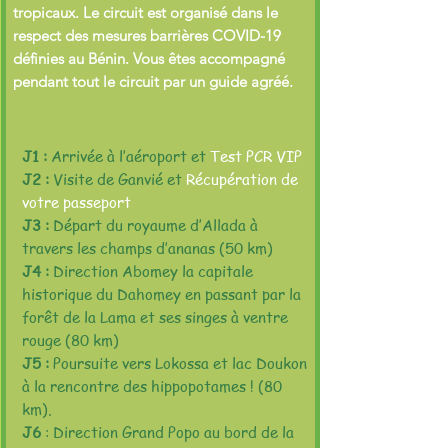
tropicaux. Le circuit est organisé dans le
respect des mesures barrières COVID-19
définies au Bénin. Vous êtes accompagné
pendant tout le circuit par un guide agréé.
J1 :
Arrivée à l’aéroport
et
Test PCR VIP
J2 :
Visite de Ganvié
et
Récupération de
votre passeport
J3 :
Départ du royaume d’Allada à
travers les champs d’ananas (50 km)
J4 :
Direction Abomey la capitale
historique du Dahomey en passant par la
forêt de la Lama et ses singes à ventre
rouge (80 km)
J5 :
Poursuite vers Lokossa et lac Doukon
à la rencontre des hippopotames ! (80
km).
J6
: Direction Grand Popo au bord de la