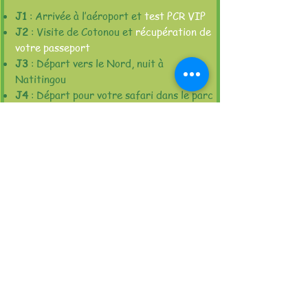
J1
: Arrivée à l’aéroport et
test PCR VIP
J2
: Visite de Cotonou et
récupération de
votre passeport
J3
: Départ vers le Nord, nuit à
Natitingou
J4
: Départ pour votre safari dans le parc
de la Pendjari, nuit dans le parc au Lodge
ou en bivouac (nous fournissons
l’équipement)
J5
: Poursuite du safari et retour à
Natitingou le soir
J6
: Départ pour Abomey et nuit à
Abomey
J7
: Visite des palais royaux, départ
en
début d’après-midi pour réaliser le test
PCR au Palais des Congrès en soiré
e
J8
: Visite de Ouidah la capitale mondiale
du vodou, nuit à Cotonou
J9
: Visite de Porto-Novo et d’Adjarra,