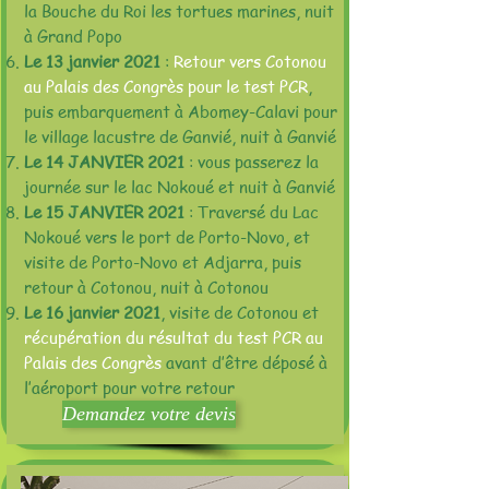
la Bouche du Roi les tortues marines, nuit
à Grand Popo
Le 13 janvier 2021
:
Retour vers Cotonou
au Palais des Congrès pour le test PCR
,
puis embarquement à Abomey-Calavi pour
le village lacustre de Ganvié, nuit à Ganvié
Le 14 JANVIER 2021
: vous passerez la
journée sur le lac Nokoué et nuit à Ganvié
Le 15 JANVIER 2021
: Traversé du Lac
Nokoué vers le port de Porto-Novo, et
visite de Porto-Novo et Adjarra, puis
retour à Cotonou, nuit à Cotonou
Le 16 janvier 2021
, visite de Cotonou et
récupération du résultat du test PCR au
Palais des Congrès
avant d’être déposé à
l’aéroport pour votre retour
Demandez votre devis