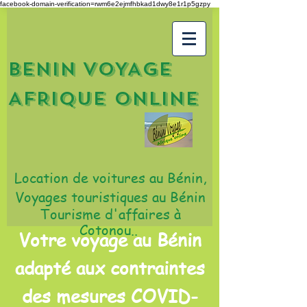
facebook-domain-verification=rwm6e2ejmfhbkad1dwy8e1r1p5gzpy
BENIN VOYAGE
AFRIQUE ONLINE
Location de voitures au Bénin,
Voyages touristiques au Bénin
Tourisme d'affaires à
Cotonou..
Votre voyage au Bénin
adapté aux contraintes
des mesures COVID-