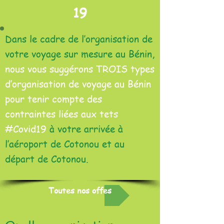
19
Dans le cadre de l’organisation de
votre voyage sur mesure au Bénin,
nous vous suggérons TROIS types
d’organisation de voyage au Bénin
pour tenir compte des
contraintes liées aux tets
#Covid19
à votre arrivée à
l’aéroport de Cotonou et au
départ de Cotonou.
Toutes nos offes