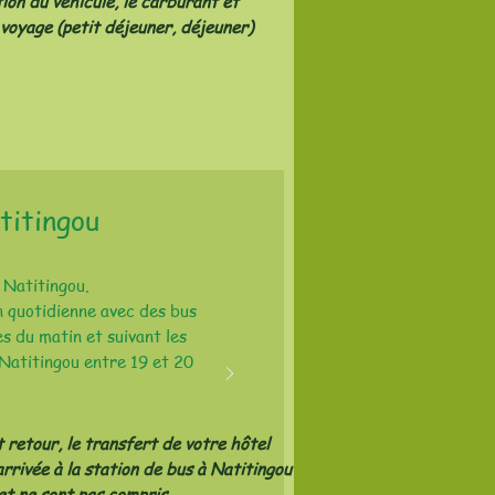
tion du véhicule, le carburant et
 voyage (petit déjeuner, déjeuner)
titingou
s Natitingou.
n quotidienne avec des bus
es du matin et suivant les
 Natitingou entre 19 et 20
t retour, le transfert de votre hôtel
arrivée à la station de bus à Natitingou
jet ne sont pas compris.