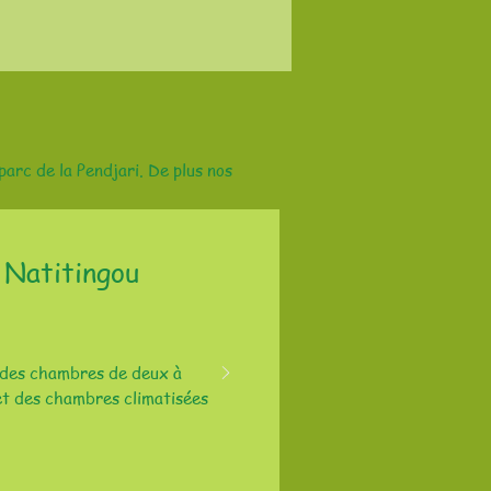
arc de la Pendjari. De plus nos
 Natitingou
 des chambres de deux à
 et des chambres climatisées