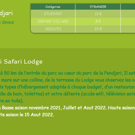
Catégories
ETRANGER
ndjari
ETUDIANT
11 €
s devez
ENFANT 7/12 ANS
8 €
ADULTES
19 €
i Safari Lodge
 50 km de l’entrée du parc au cœur du parc de la Pendjari, Il es
ne mare sur une colline, de la terrasse du Lodge vous observez les
ts types d’hébergement adaptés à chaque budget, d’un restaurant
lle de bain, toilettes) et votre détente (accès wifi, télévision sate
e en toile).
: la Basse saison novembre 2021, Juillet et Aout 2022. Haute saiso
te saison le 15 Aout 2022.