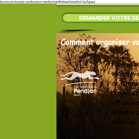
facebook-domain-verification=rwm6e2ejmfhbkad1dwy8e1r1p5gzpy
DEMANDER VOTRE DE
Comment organiser vot
Pour réus
vous deve
de Cotono
projet de
efficace 
le cadre 
safari au