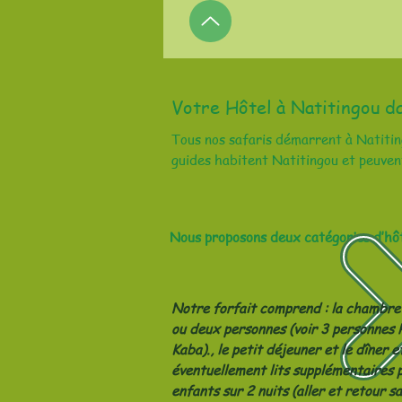
Votre Hôtel à Natitingou d
Tous nos safaris démarrent à Natiting
guides habitent Natitingou et peuvent
Nous proposons deux catégories d’hôt
Notre forfait comprend : la chambre
ou deux personnes (voir 3 personnes 
Kaba)., le petit déjeuner et le dîner e
éventuellement lits supplémentaires p
enfants sur 2 nuits (aller et retour sa