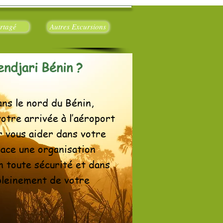
rtagé
Autres Excursions
endjari Bénin ?
ans le nord du Bénin,
otre arrivée à l’aéroport
ur vous aider dans votre
lace une organisation
n toute sécurité et dans
 pleinement de votre