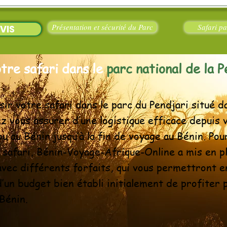
Présentation et sécurité du Parc
Safari pa
VIS
re safari dans le
parc national de la P
sir votre safari dans le parc du Pendjari situé d
z vous assurer d’une logistique efficace depuis v
u au Bénin jusqu’à la fin de voyage au Bénin. Po
 safari, Bénin-Voyage-Afrique-Online a mis en p
avec différents forfaits, qui vous permettront e
d’un budget bien établi initialement de profiter
 Bénin.