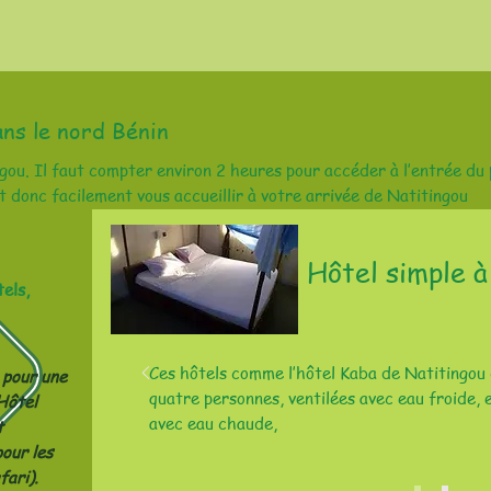
ans le nord Bénin
ou. Il faut compter environ 2 heures pour accéder à l’entrée du p
 donc facilement vous accueillir à votre arrivée de Natitingou
Hôtel simple à
els,
Ces hôtels comme l’hôtel Kaba de Natitingou
 pour une
quatre personnes, ventilées avec eau froide,
Hôtel
avec eau chaude,
t
our les
fari).