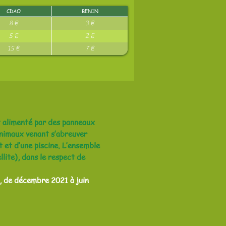
CDAO
BENIN
8 €
3 €
5 €
2 €
15 €
7 €
t alimenté par des panneaux
 animaux venant s’abreuver
 et d’une piscine. L’ensemble
llite), dans le respect de
n, de décembre 2021 à juin