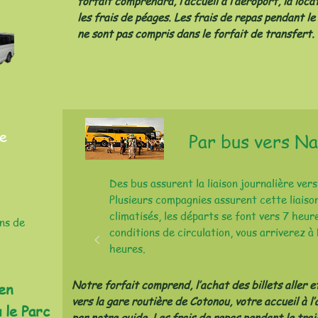
forfait comprendra, l’accueil à l’aéroport, la loca
les frais de péages. Les frais de repas pendant le
ne sont pas compris dans le forfait de transfert.
de
Par bus vers Na
Des bus assurent la liaison journalière ver
Plusieurs compagnies assurent cette liaiso
climatisés, les départs se font vers 7 heur
ns de
conditions de circulation, vous arriverez à
heures.
Notre forfait comprend, l’achat des billets aller e
en
vers la gare routière de Cotonou, votre accueil à l’
 le Parc
par notre guide. Les frais de repas pendant le tra