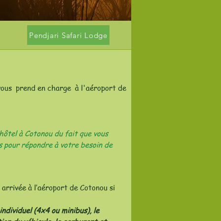
Pendjari Safari Lodge
 vous prend en charge à l'aéroport de
hôtel à Cotonou du fait que vous
s pour répondre à votre besoin de
 arrivée à l’aéroport de Cotonou si
individuel (4x4 ou minibus), le